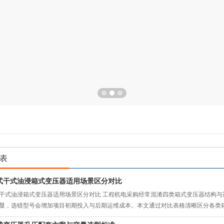
表
式干式油浸箱式变压器适用场景区分对比
干式油浸箱式变压器适用场景区分对比 工程机电采购经常混淆四类箱式变压器结构
显，选错型号会增加项目初期投入与后期运维成本。本文通过对比表格清晰区分各类箱
式箱变维