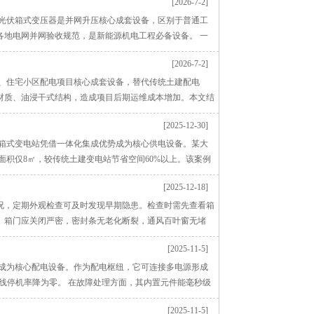
[2026-7-2]
，光伏箱式变压器是并网升压核心成套设备，区别于普通工
各地电网并网验收规范，是新能源机电工程必备设备。 一
[2026-7-2]
路、住宅小区配电项目核心成套设备，替代传统土建配电
材质、油浸干式结构，造成项目后期运维成本增加。本文结
[2025-12-30]
，箱式变电站凭借一体化集成优势成为核心供电设备。某大
面积仅8㎡，较传统土建变电站节省空间60%以上。该案例
[2025-12-18]
况，定期外观检查可及时发现早期隐患。检查时需先查看箱
。箱门应关闭严密，密封条无老化断裂，通风百叶窗无堵
[2025-11-5]
柜成为核心配电设备。作为配电枢纽，它可连接多电源形成
产线停机率降为零。 在故障处理方面，其内置元件能毫秒级
[2025-11-5]