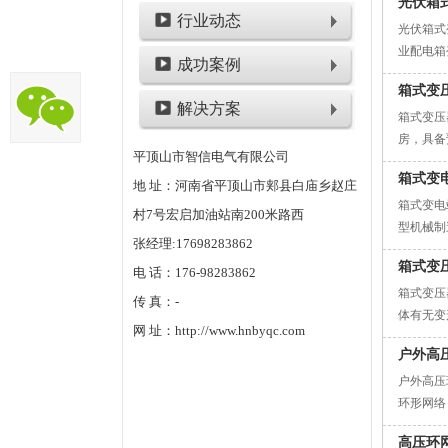
光伏箱
行业动态
光伏箱式
业配电箱
成功案例
光伏专用
箱式变
解决方案
箱式变压
房，具备
平顶山市智信电气有限公司
合国标 GB/
箱式变
地 址：河南省平顶山市郏县白庙乡赵庄
箱式变电
村7号宏启加油站南200米路西
型机械制
张经理:17698283862
中，箱变
箱式变
电 话：176-98283862
箱式变压
传 真：-
体有无变
网 址：http://www.hnbyqc.com
塞。铭牌
户外高
户外高压
环形网络
切断短路
高压环