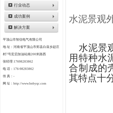
行业动态
水泥景观
成功案例
解决方案
平顶山市智信电气有限公司
水泥景观
地 址：河南省平顶山市郏县白庙乡赵庄
村7号宏启加油站南200米路西
用特种水
张经理:17698283862
合制成的
电 话：176-98283862
其特点十
传 真：-
网 址：http://www.hnbyqc.com