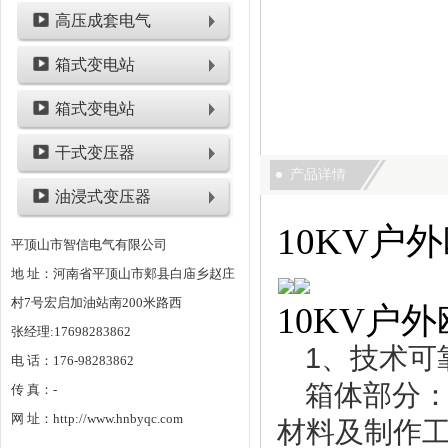
高压成套电气
箱式变电站
箱式变电站
干式变压器
产品详情
油浸式变压器
10KV户
平顶山市智信电气有限公司
地 址：河南省平顶山市郏县白庙乡赵庄
村7号宏启加油站南200米路西
10KV户
张经理:17698283862
1、技术可
电 话：176-98283862
箱体部分
传 真：-
网 址：http://www.hnbyqc.com
材料及制作