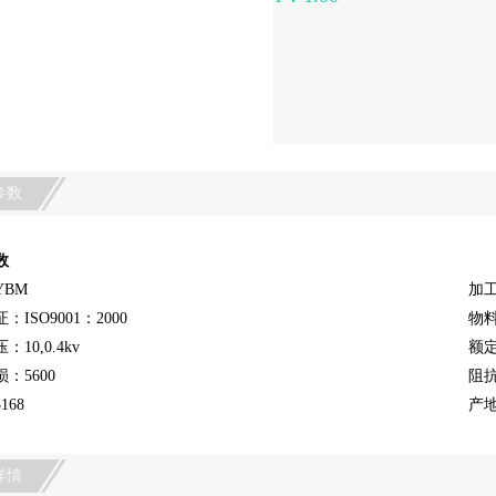
参数
数
YBM
加
ISO9001：2000
物料
10,0.4kv
额定
：5600
阻
168
产
详情