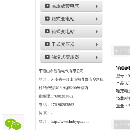
高压成套电气
箱式变电站
箱式变电站
干式变压器
产品
油浸式变压器
详细参
平顶山市智信电气有限公司
型号：
地 址：河南省平顶山市郏县白庙乡赵庄
产品认证：
村7号宏启加油站南200米路西
额定电压：
张经理:17698283862
负载耗损
电 话：176-98283862
重量：3
传 真：-
网 址：http://www.hnbyqc.com
产品