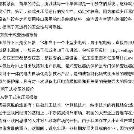
结构紧促、简单的特点，所以其每一个单体都是一个独立的系统，这样就
灵活性。第五，箱式变压器运行的安全性、稳定性较高。因为箱式变压器
设备与设备之间所用接口采用的也是绝缘材料，箱内设有空调与除潮设备
，提高了其运行的安全性与可靠性。
压器并不只是变压器，它相当于一个小型变电站，属于配电站，直接向用
是电源侧，一般是35千伏或者10千伏进线，包括高压母排（High voltag
变压室里都是变压器，是箱变的主要设备，低压室里面有低压母排(Low volt
从低压母排上引出线路对用户供电。箱式变压器的保护是专门保护变压器
功能于一体的电力自动化高新技术产品，是构成智能化箱式变压器的理想
成的保护库，具有对一次设备电压电流模拟量和开关量的完整强大的采集
东莞干式变压器报价
需要克服的难题有：硅微加工技术、计算机技术、纳米技术的有机结合;
足于互联网经济的基础上，不断拓展海外市场。我国的大型企业普遍存在
具有互联网思维的人才对互联网市场的开拓。由于我国存在大小企业严重
健康发展的重点。这期间，避免出现一些短期发展为目标的企业，因为贪