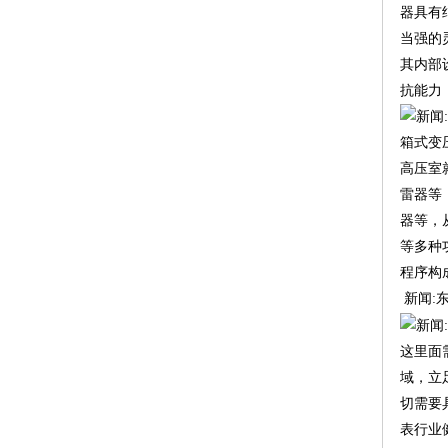
器具有
当强的
其内部
抗能力
箱式变
高压室就
雷器等，
器等，
等多种
程序构
新闻:
这里面
域，立
切需要
表行业