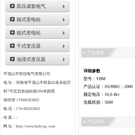
高压成套电气
箱式变电站
箱式变电站
干式变压器
产品参数
油浸式变压器
详细参数
平顶山市智信电气有限公司
型号：YBM
地 址：河南省平顶山市郏县白庙乡赵庄
产品认证：ISO9001：2000
村7号宏启加油站南200米路西
额定电压：10,0.4kv
张经理:17698283862
负载耗损：5600
电 话：176-98283862
传 真：-
产品详情
网 址：http://www.hnbyqc.com