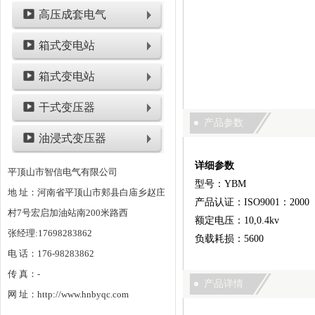
高压成套电气
箱式变电站
箱式变电站
干式变压器
产品参数
油浸式变压器
详细参数
平顶山市智信电气有限公司
型号：YBM
地 址：河南省平顶山市郏县白庙乡赵庄
产品认证：ISO9001：2000
村7号宏启加油站南200米路西
额定电压：10,0.4kv
张经理:17698283862
负载耗损：5600
电 话：176-98283862
传 真：-
产品详情
网 址：http://www.hnbyqc.com