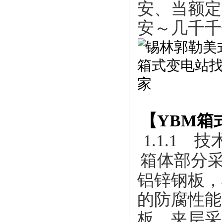
安、当额定电
安～几千千
【
YBM箱
1.1.1
箱体部分
铝锌钢板，
的防腐性能
板，夹层采