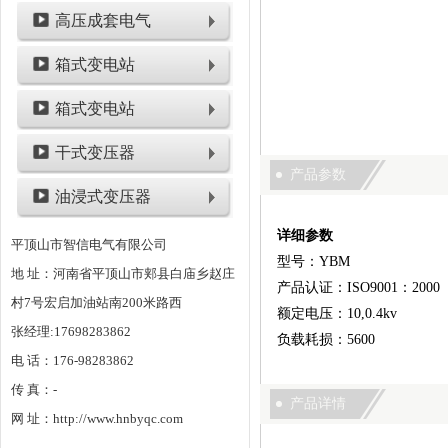
高压成套电气
箱式变电站
箱式变电站
干式变压器
产品参数
油浸式变压器
详细参数
平顶山市智信电气有限公司
型号：YBM
地 址：河南省平顶山市郏县白庙乡赵庄
产品认证：ISO9001：2000
村7号宏启加油站南200米路西
额定电压：10,0.4kv
张经理:17698283862
负载耗损：5600
电 话：176-98283862
传 真：-
产品详情
网 址：http://www.hnbyqc.com