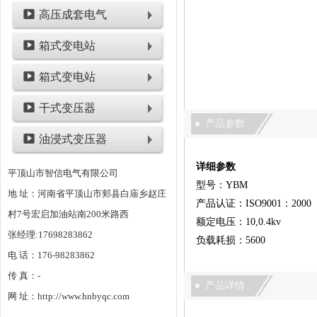
高压成套电气
箱式变电站
箱式变电站
干式变压器
产品参数
油浸式变压器
详细参数
平顶山市智信电气有限公司
型号：YBM
地 址：河南省平顶山市郏县白庙乡赵庄
产品认证：ISO9001：2000
村7号宏启加油站南200米路西
额定电压：10,0.4kv
张经理:17698283862
负载耗损：5600
电 话：176-98283862
传 真：-
产品详情
网 址：http://www.hnbyqc.com