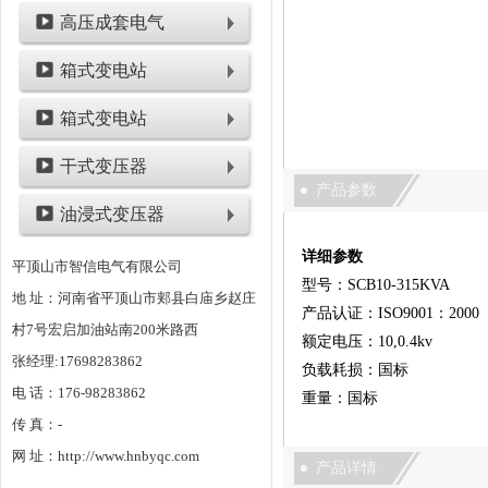
高压成套电气
箱式变电站
箱式变电站
干式变压器
产品参数
油浸式变压器
详细参数
平顶山市智信电气有限公司
型号：SCB10-315KVA
地 址：河南省平顶山市郏县白庙乡赵庄
产品认证：ISO9001：2000
村7号宏启加油站南200米路西
额定电压：10,0.4kv
张经理:17698283862
负载耗损：国标
电 话：176-98283862
重量：国标
传 真：-
网 址：http://www.hnbyqc.com
产品详情